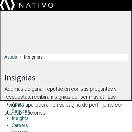
Ayuda
Insignias
Insignias
Además de ganar reputación con sus preguntas y
respuestas, recibirá insignias por ser muy útil.
Las
About
insignias aparecerán en su página de perfil, junto con
Services
sus publicaciones.
Insights
Careers