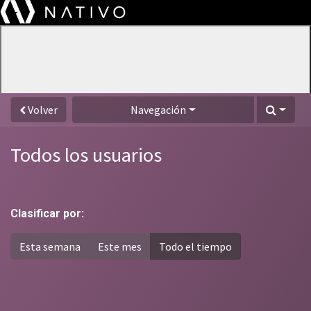
Volver
Navegación
Todos los usuarios
Clasificar por:
About
Esta semana
Este mes
Todo el tiempo
Services
Insights
Careers