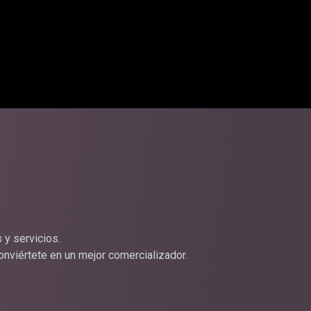
 y servicios.
onviértete en un mejor comercializador.